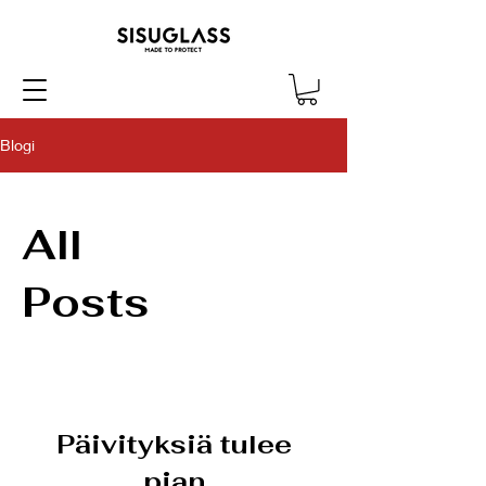
Blogi
All
Posts
Päivityksiä tulee
pian